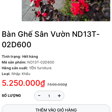
Bàn Ghế Sân Vườn ND13T-
02D600
Tình trạng:
Hết hàng
Mã sản phẩm:
ND13T-02D600
Hãng sản xuất:
YÊN furniture
Loại:
Nhập Khẩu
5.250.000₫
7.500.000₫
-
+
SỐ LƯỢNG
THÊM VÀO GIỎ HÀNG