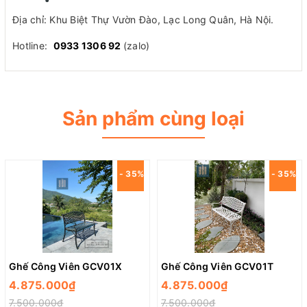
Địa chỉ: Khu Biệt Thự Vườn Đào, Lạc Long Quân, Hà Nội.
Hotline:
0933 1306 92
(zalo)
Sản phẩm cùng loại
- 35%
- 35%
Ghế Công Viên GCV01X
Ghế Công Viên GCV01T
4.875.000₫
4.875.000₫
7.500.000₫
7.500.000₫