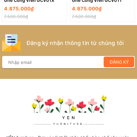
Ghế Công Viên GCV01X
Ghế Công Viên GCV01T
4.875.000₫
4.875.000₫
7.500.000₫
7.500.000₫
Đăng ký nhận thông tin từ chúng tôi
ĐĂNG KÝ