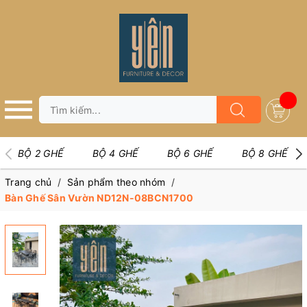
BỘ 2 GHẾ
BỘ 4 GHẾ
BỘ 6 GHẾ
BỘ 8 GHẾ
Trang chủ
/
Sản phẩm theo nhóm
/
Bàn Ghế Sân Vườn ND12N-08BCN1700