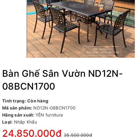
Bàn Ghế Sân Vườn ND12N-
08BCN1700
Tình trạng:
Còn hàng
Mã sản phẩm:
ND12N-08BCN1700
Hãng sản xuất:
YÊN furniture
Loại:
Nhập Khẩu
24.850.000₫
35.500.000₫