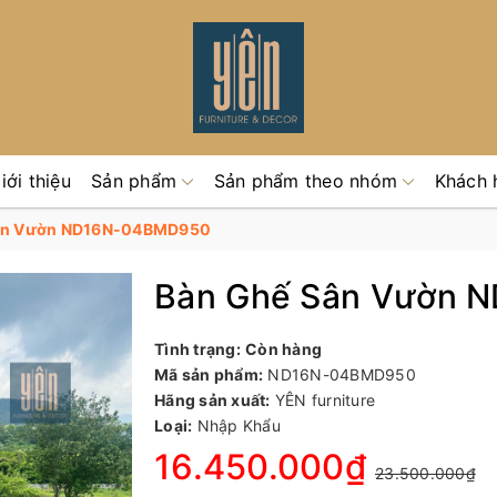
iới thiệu
Sản phẩm
Sản phẩm theo nhóm
Khách 
ân Vườn ND16N-04BMD950
Bàn Ghế Sân Vườn 
Tình trạng:
Còn hàng
Mã sản phẩm:
ND16N-04BMD950
Hãng sản xuất:
YÊN furniture
Loại:
Nhập Khẩu
16.450.000₫
23.500.000₫