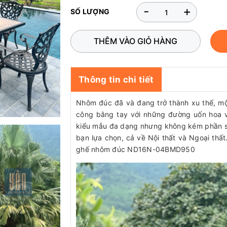
-
+
SỐ LƯỢNG
THÊM VÀO GIỎ HÀNG
Thông tin chi tiết
Nhôm đúc đã và đang trở thành xu thế, một 
công bằng tay với những đường uốn hoa 
kiểu mẫu đa dạng nhưng không kém phần sa
bạn lựa chọn, cả về Nội thất và Ngoại thất.
ghế nhôm đúc ND16N-04BMD950