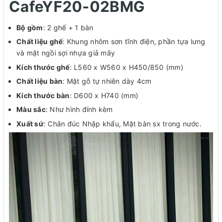
CafeYF20-02BMG
Bộ gồm
: 2 ghế + 1 bàn
Chất liệu ghế
: Khung nhôm sơn tĩnh điện, phần tựa lưng
và mặt ngồi sợi nhựa giả mây
Kích thước ghế
: L560 x W560 x H450/850 (mm)
Chất liệu bàn
: Mặt gỗ tự nhiên dày 4cm
Kích thước bàn
: D600 x H740 (mm)
Màu sắc
: Như hình đính kèm
Xuất sứ
: Chân đúc Nhập khẩu, Mặt bàn sx trong nước.