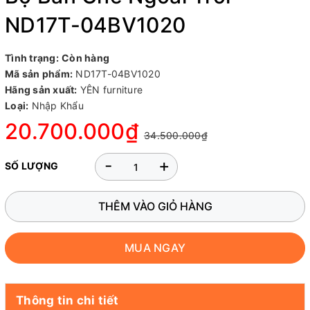
ND17T-04BV1020
Tình trạng:
Còn hàng
Mã sản phẩm:
ND17T-04BV1020
Hãng sản xuất:
YÊN furniture
Loại:
Nhập Khẩu
20.700.000₫
34.500.000₫
-
+
SỐ LƯỢNG
THÊM VÀO GIỎ HÀNG
MUA NGAY
Thông tin chi tiết