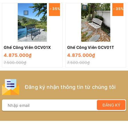
- 35%
- 35%
Ghế Công Viên GCV01X
Ghế Công Viên GCV01T
4.875.000₫
4.875.000₫
7.500.000₫
7.500.000₫
Đăng ký nhận thông tin từ chúng tôi
ĐĂNG KÝ