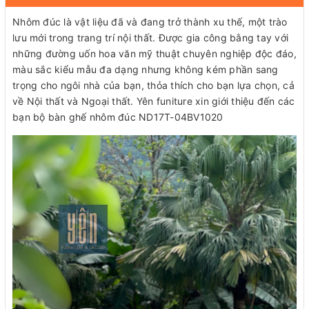
Nhôm đúc là vật liệu đã và đang trở thành xu thế, một trào
lưu mới trong trang trí nội thất. Được gia công bằng tay với
những đường uốn hoa văn mỹ thuật chuyên nghiệp độc đáo,
màu sắc kiểu mẫu đa dạng nhưng không kém phần sang
trọng cho ngôi nhà của bạn, thỏa thích cho bạn lựa chọn, cả
về Nội thất và Ngoại thất. Yên funiture xin giới thiệu đến các
bạn bộ bàn ghế nhôm đúc ND17T-04BV1020