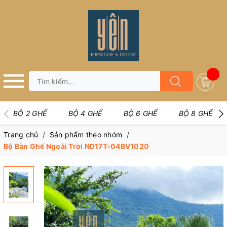
BỘ 2 GHẾ
BỘ 4 GHẾ
BỘ 6 GHẾ
BỘ 8 GHẾ
Trang chủ
/
Sản phẩm theo nhóm
/
Bộ Bàn Ghế Ngoài Trời ND17T-04BV1020