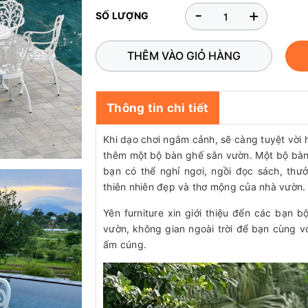
-
+
SỐ LƯỢNG
THÊM VÀO GIỎ HÀNG
Thông tin chi tiết
Khi dạo chơi ngắm cảnh, sẽ càng tuyệt vời 
thêm một
bộ bàn ghế sân vườn. Một bộ bàn
bạn có thể nghỉ ngơi, ngồi đọc sách, thư
thiên nhiên đẹp và thơ mộng của nhà vườn.
Yên furniture xin giới thiệu đến các bạn
vườn, không gian ngoài trời để bạn cùng vớ
ấm cúng.