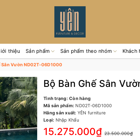
iới thiệu
Sản phẩm
Sản phẩm theo nhóm
Khách 
ế Sân Vườn ND02T-06D1000
Bộ Bàn Ghế Sân Vư
Tình trạng:
Còn hàng
Mã sản phẩm:
ND02T-06D1000
Hãng sản xuất:
YÊN furniture
Loại:
Nhập Khẩu
15.275.000₫
23.500.000₫