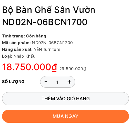
Bộ Bàn Ghế Sân Vườn
ND02N-06BCN1700
Tình trạng:
Còn hàng
Mã sản phẩm:
ND02N-06BCN1700
Hãng sản xuất:
YÊN furniture
Loại:
Nhập Khẩu
18.750.000₫
29.500.000₫
-
+
SỐ LƯỢNG
THÊM VÀO GIỎ HÀNG
MUA NGAY