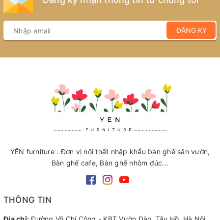
ĐĂNG KÝ
YÊN furniture : Đơn vị nội thất nhập khẩu bàn ghế sân vườn,
Bàn ghế cafe, Bàn ghế nhôm đúc...
THÔNG TIN
Địa chỉ:
Đường Võ Chí Công - KBT Vườn Đào, Tây Hồ, Hà Nội